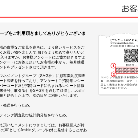
グループをご利用頂きましてありがとうございま
お客様の貴重なご意見を参考に、より良いサービスをご
くお買い物を楽しんで頂けるよう努めて参りたいと
れ入りますが、お客様アンケートにご協力頂きますよ
ンケートにお答え頂いたお客様の中から、毎月抽選
ントをプレゼントさせて頂きます。
ビスマネジメントグループ（SMG社）に顧客満足度調査
ート調査を行っており、アンケートご招待用レシー
バーコード及び招待コードに含まれるレシート情報
番号、取引№）をSMG社を通じて取得し、Joshin
報と結合した上で、次の目的に利用いたします。
・発送を行うため。
ティング調査及び統計的分析を行うため。
え頂いたコメントにつきましては、お客様個人が特
の声”としてJoshinグループ内外に発信することがあ