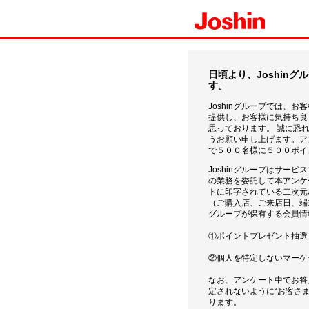
日頃より、Joshin
す。
Joshinグループでは、
提供し、お客様に気持ち良
思っております。 誠に恐
うお願い申し上げます。ア
で５００名様に５００ポイ
Joshinグループはサー
の業務を委託して本アンケ
トに印字されている二次元
（ご購入店、ご来店日、端末
グループが保有する会員情
①ポイントプレゼント抽選
②個人を特定しないマーケ
なお、アンケート中でお答
定されないように“お客さま
ります。