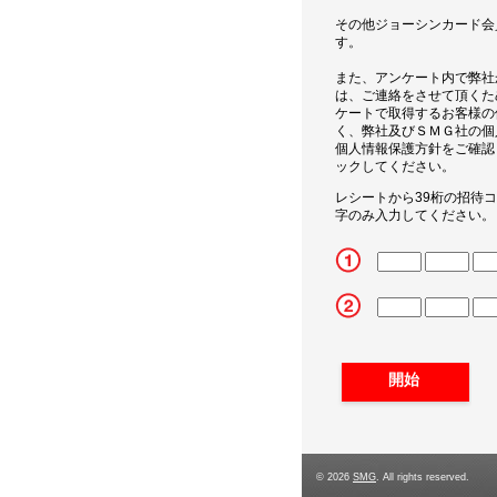
その他ジョーシンカード会
す。
また、アンケート内で弊社
は、ご連絡をさせて頂くた
ケートで取得するお客様の
く、弊社及びＳＭＧ社の個
個人情報保護方針をご確認
ックしてください。
レシートから39桁の招待
字のみ入力してください。
CN1
CN2
CN3
CN4
CN5
CN2_5
CN2_6
CN2_7
CN2_8
CN2_9
© 2026
SMG
. All rights reserved.