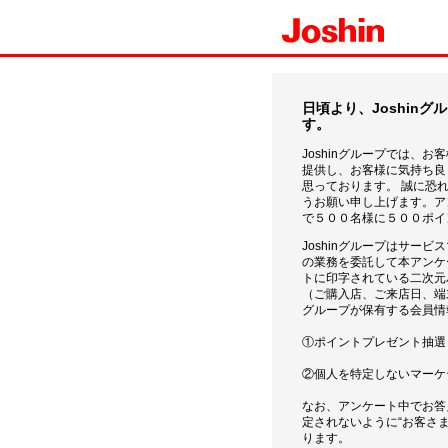
日頃より、Joshin
す。
Joshinグループでは、
提供し、お客様に気持ち良
思っております。 誠に恐
うお願い申し上げます。ア
で５００名様に５００ポイ
Joshinグループはサー
の業務を委託して本アンケ
トに印字されている二次元
（ご購入店、ご来店日、端末
グループが保有する会員情
①ポイントプレゼント抽選
②個人を特定しないマーケ
なお、アンケート中でお答
定されないように“お客さま
ります。