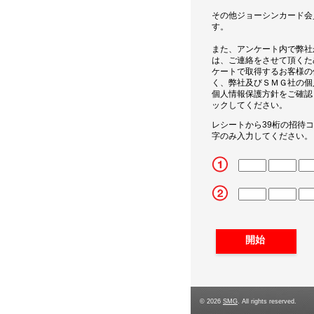
その他ジョーシンカード会
す。
また、アンケート内で弊社
は、ご連絡をさせて頂くた
ケートで取得するお客様の
く、弊社及びＳＭＧ社の個
個人情報保護方針をご確認
ックしてください。
レシートから39桁の招待
字のみ入力してください。
CN1
CN2
CN3
CN4
CN5
CN2_5
CN2_6
CN2_7
CN2_8
CN2_9
© 2026
SMG
. All rights reserved.