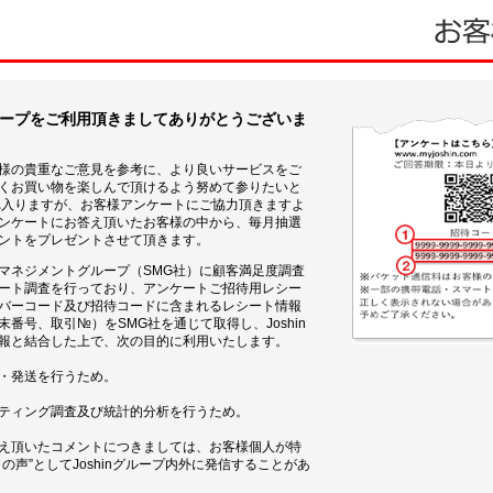
グループをご利用頂きましてありがとうございま
お客様の貴重なご意見を参考に、より良いサービスをご
くお買い物を楽しんで頂けるよう努めて参りたいと
れ入りますが、お客様アンケートにご協力頂きますよ
ンケートにお答え頂いたお客様の中から、毎月抽選
ントをプレゼントさせて頂きます。
ビスマネジメントグループ（SMG社）に顧客満足度調査
ート調査を行っており、アンケートご招待用レシー
バーコード及び招待コードに含まれるレシート情報
番号、取引№）をSMG社を通じて取得し、Joshin
報と結合した上で、次の目的に利用いたします。
・発送を行うため。
ティング調査及び統計的分析を行うため。
え頂いたコメントにつきましては、お客様個人が特
の声”としてJoshinグループ内外に発信することがあ